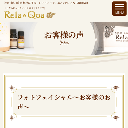
神奈川県（座間 相模原 平塚）の アイメイク、エステのことならRelaQua
お客様の声
Voice
フォトフェイシャル～お客様のお
声～