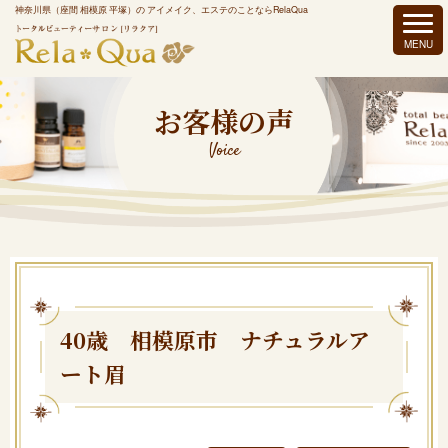
神奈川県（座間 相模原 平塚）の アイメイク、エステのことならRelaQua
お客様の声
Voice
40歳 相模原市 ナチュラルア
ート眉