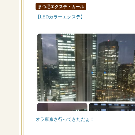
まつ毛エクステ・カール
【LEDカラーエクステ】
オラ東京さ行ってきただぁ！