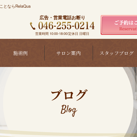
ならRelaQua
広告・営業電話お断り
営業時間 10:00-18:00/定休日 日曜日
施術例
サロン案内
スタッフブログ
ブログ
Blog