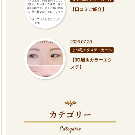
【口コミご紹介】
2026.07.30
まつ毛エクステ・カール
【3D眉＆カラーエク
ステ】
カテゴリー
Categorie