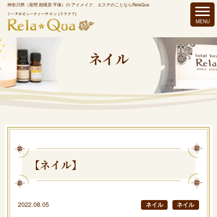
神奈川県（座間 相模原 平塚）の アイメイク、エステのことならRelaQua
ネイル
【ネイル】
2022.08.05
ネイル
ネイル