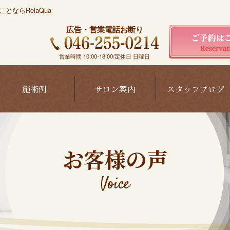
ならRelaQua
広告・営業電話お断り
営業時間 10:00-18:00/定休日 日曜日
施術例
サロン案内
スタッフブログ
お客様の声
Voice