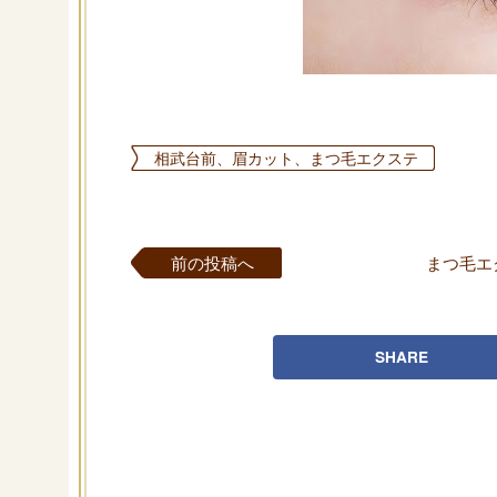
相武台前、眉カット、まつ毛エクステ
前の投稿へ
まつ毛エ
SHARE