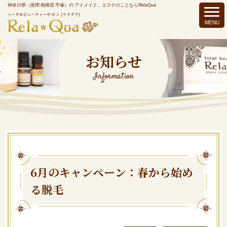
神奈川県（座間 相模原 平塚）の アイメイク、エステのことならRelaQua
お知らせ
Information
6月のキャンペーン：春から始め
る脱毛