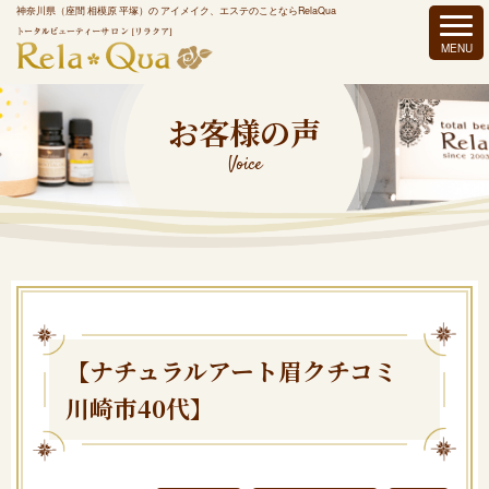
神奈川県（座間 相模原 平塚）の アイメイク、エステのことならRelaQua
お客様の声
Voice
【ナチュラルアート眉クチコミ
川崎市40代】