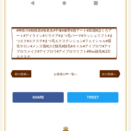
#神奈川#相模原#海老名#平塚#秦野#眉アート#3D眉#ほくろア
ート#アイライン#リラクア#まつ毛パーマ#ラッシュリフト#ま
つエク#エクステ#まつ毛エクステンション#フェイシャル#眉
毛サロン#メンズ眉#ひげ脱毛#脱毛#ネイル#アイブロウ#アイ
ブロウメイク#アイブロウ#アイブロウリフト#Wax脱毛#LED
エクステ
前の投稿へ
お客様の声一覧へ
次の投稿へ
SHARE
TWEET