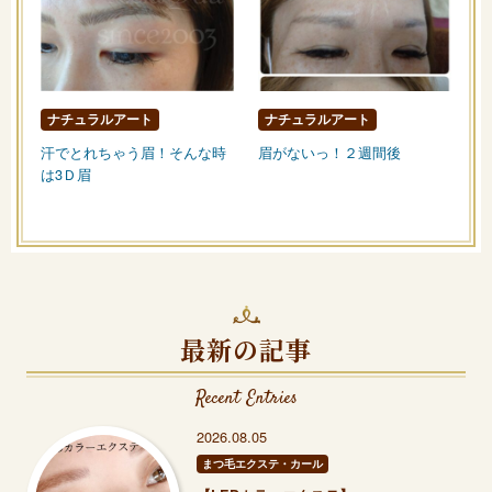
ナチュラルアート
ナチュラルアート
汗でとれちゃう眉！そんな時
眉がないっ！２週間後
は3Ｄ眉
最新の記事
Recent Entries
2026.08.05
まつ毛エクステ・カール