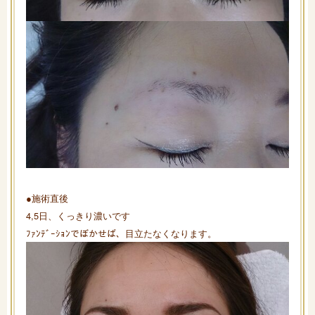
●施術直後
4,5日、くっきり濃いです
ﾌｧﾝﾃﾞｰｼｮﾝでぼかせば、目立たなくなります。