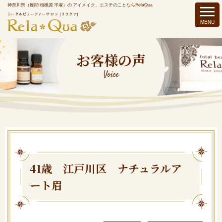
神奈川県（座間 相模原 平塚）の アイメイク、エステのことならRelaQua
お客様の声
Voice
41歳 江戸川区 ナチュラルア
ート眉