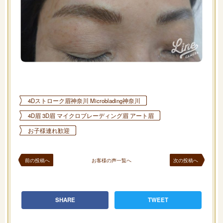
4Dストローク眉神奈川 Microblading神奈川
4D眉 3D眉 マイクロブレーディング眉 アート眉
お子様連れ歓迎
前の投稿へ
お客様の声一覧へ
次の投稿へ
SHARE
TWEET