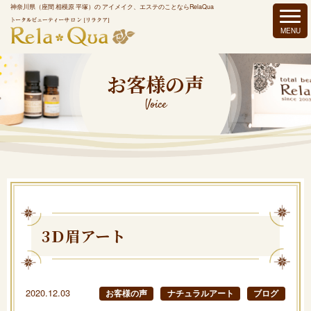
神奈川県（座間 相模原 平塚）の アイメイク、エステのことならRelaQua
お客様の声
Voice
3Ｄ眉アート
2020.12.03
お客様の声
ナチュラルアート
ブログ