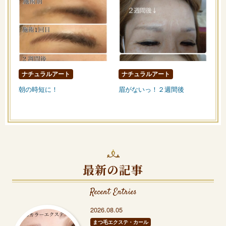
ナチュラルアート
ナチュラルアート
朝の時短に！
眉がないっ！２週間後
最新の記事
Recent Entries
2026.08.05
まつ毛エクステ・カール