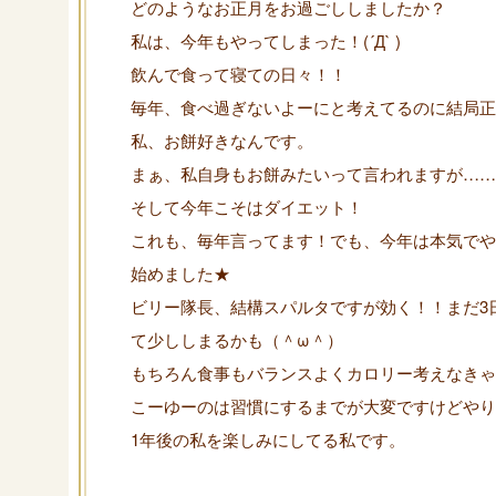
どのようなお正月をお過ごししましたか？
私は、今年もやってしまった！(´Д` )
飲んで食って寝ての日々！！
毎年、食べ過ぎないよーにと考えてるのに結局正月太
私、お餅好きなんです。
まぁ、私自身もお餅みたいって言われますが……
そして今年こそはダイエット！
これも、毎年言ってます！でも、今年は本気でや
始めました★
ビリー隊長、結構スパルタですが効く！！まだ3
て少ししまるかも（＾ω＾）
もちろん食事もバランスよくカロリー考えなきゃ
こーゆーのは習慣にするまでが大変ですけどやり
1年後の私を楽しみにしてる私です。