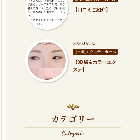
【口コミご紹介】
2026.07.30
まつ毛エクステ・カール
【3D眉＆カラーエク
ステ】
カテゴリー
Categorie