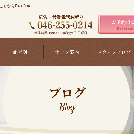
ならRelaQua
広告・営業電話お断り
営業時間 10:00-18:00/定休日 日曜日
施術例
サロン案内
スタッフブログ
ブログ
Blog