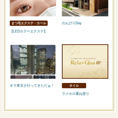
のんびりDay
まつ毛エクステ・カール
【LEDカラーエクステ】
オラ東京さ行ってきただぁ！
ネイル
ラメホロ重ね塗り