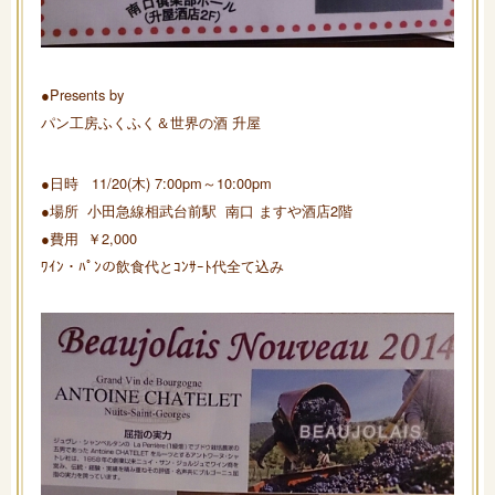
●Presents by
パン工房ふくふく＆世界の酒 升屋
●日時 11/20(木) 7:00pm～10:00pm
●場所 小田急線相武台前駅 南口 ますや酒店2階
●費用 ￥2,000
ﾜｲﾝ・ﾊﾟﾝの飲食代とｺﾝｻｰﾄ代全て込み