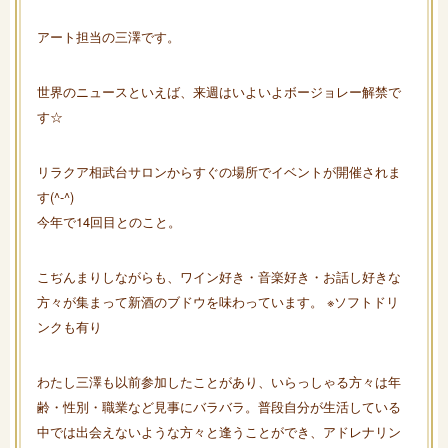
アート担当の三澤です。
世界のニュースといえば、来週はいよいよボージョレー解禁で
す☆
リラクア相武台サロンからすぐの場所でイベントが開催されま
す(^-^)
今年で14回目とのこと。
こぢんまりしながらも、ワイン好き・音楽好き・お話し好きな
方々が集まって新酒のブドウを味わっています。 ※ソフトドリ
ンクも有り
わたし三澤も以前参加したことがあり、いらっしゃる方々は年
齢・性別・職業など見事にバラバラ。普段自分が生活している
中では出会えないような方々と逢うことができ、アドレナリン