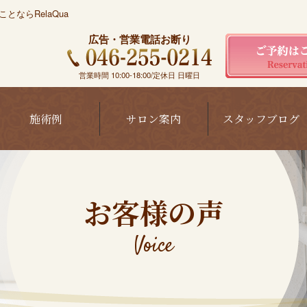
ならRelaQua
広告・営業電話お断り
営業時間 10:00-18:00/定休日 日曜日
施術例
サロン案内
スタッフブログ
お客様の声
Voice