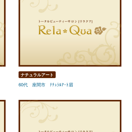
ナチュラルアート
60代 座間市 ﾅﾁｭﾗﾙｱｰﾄ眉