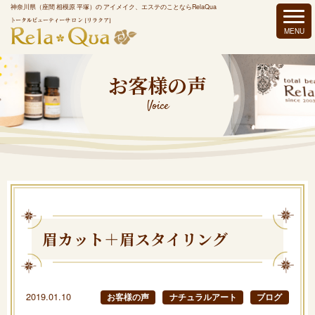
神奈川県（座間 相模原 平塚）の アイメイク、エステのことならRelaQua
お客様の声
Voice
眉カット＋眉スタイリング
2019.01.10
お客様の声
ナチュラルアート
ブログ