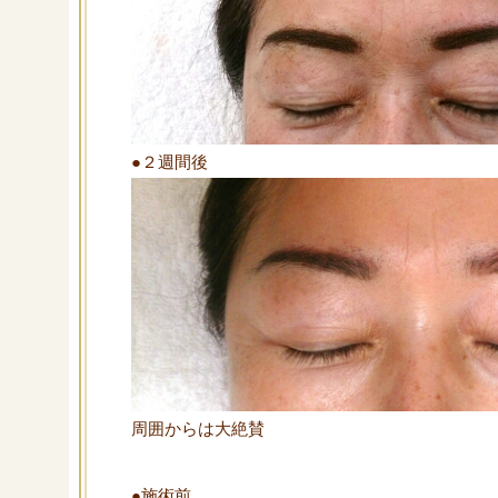
●２週間後
周囲からは大絶賛
●施術前