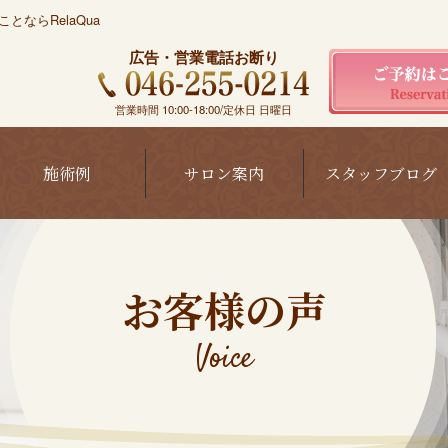
ならRelaQua
広告・営業電話お断り
営業時間 10:00-18:00/定休日 日曜日
施術例
サロン案内
スタッフブログ
お客様の声
Voice