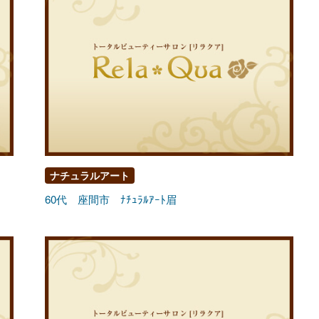
ナチュラルアート
60代 座間市 ﾅﾁｭﾗﾙｱｰﾄ眉