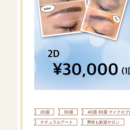
2D眉
3D眉
4D眉 3D眉 マイクロ
ナチュラルアート
男性も歓迎サロン