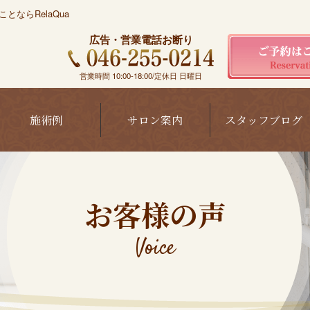
ならRelaQua
広告・営業電話お断り
営業時間 10:00-18:00/定休日 日曜日
施術例
サロン案内
スタッフブログ
お客様の声
Voice