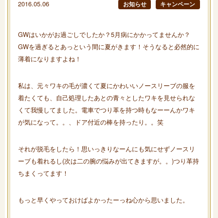
2016.05.06
お知らせ
キャンペーン
GWはいかがお過ごしでしたか？5月病にかかってませんか？
GWを過ぎるとあっという間に夏がきます！そうなると必然的に
薄着になりますよね！
私は、元々ワキの毛が濃くて夏にかわいいノースリーブの服を
着たくても、自己処理したあとの青々としたワキを見せられな
くて我慢してました。電車でつり革を持つ時もなーーんかワキ
が気になって。。、ドア付近の棒を持ったり。。笑
それが脱毛をしたら！思いっきりなーんにも気にせずノースリ
ーブも着れるし(次は二の腕の悩みが出てきますが。。)つり革持
ちまくってます！
もっと早くやっておけばよかったーっね心から思いました。