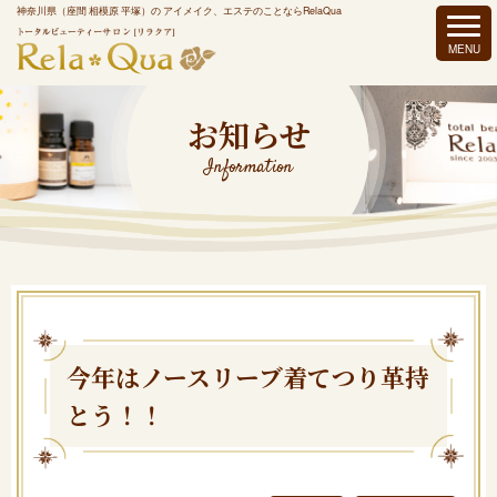
神奈川県（座間 相模原 平塚）の アイメイク、エステのことならRelaQua
お知らせ
Information
今年はノースリーブ着てつり革持
とう！！