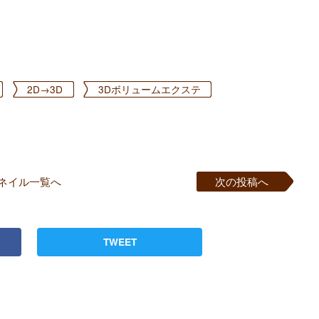
2D→3D
3Dボリュームエクステ
ネイル一覧へ
次の投稿へ
TWEET