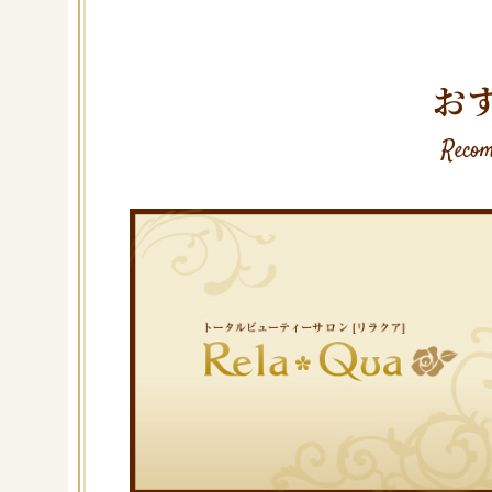
お
Recom