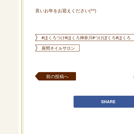
良いお年をお迎えください(^^)
#ほくろつけ#ほくろ神奈川#つけぼくろ#ほくろ
座間ネイルサロン
前の投稿へ
SHARE