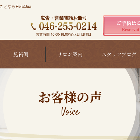
ならRelaQua
広告・営業電話お断り
営業時間 10:00-18:00/定休日 日曜日
施術例
サロン案内
スタッフブログ
お客様の声
Voice