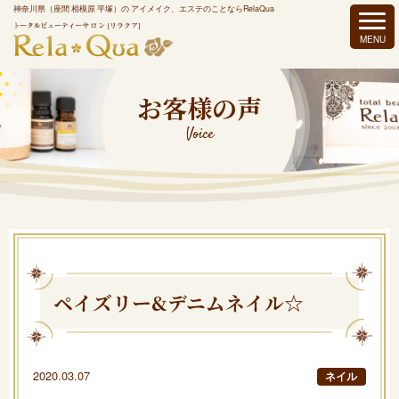
神奈川県（座間 相模原 平塚）の アイメイク、エステのことならRelaQua
お客様の声
Voice
ペイズリー&デニムネイル☆
2020.03.07
ネイル