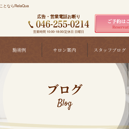
ならRelaQua
広告・営業電話お断り
営業時間 10:00-18:00/定休日 日曜日
施術例
サロン案内
スタッフブログ
ブログ
Blog