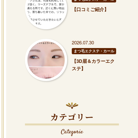
【口コミご紹介】
2026.07.30
まつ毛エクステ・カール
【3D眉＆カラーエク
ステ】
カテゴリー
Categorie