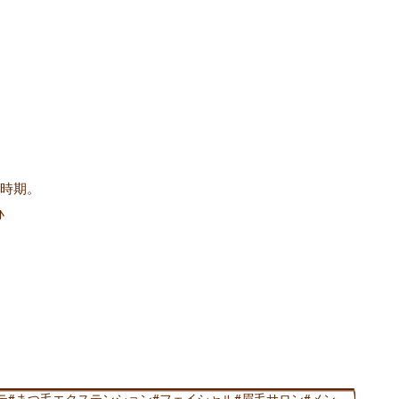
時期。
♪
テ#まつ毛エクステンション#フェイシャル#眉毛サロン#メン