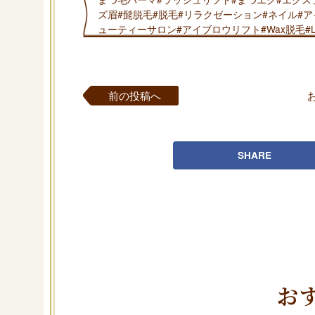
ズ眉#髭脱毛#脱毛#リラクゼーション#ネイル#
ューティーサロン#アイブロウリフト#Wax脱毛#
前の投稿へ
SHARE
お