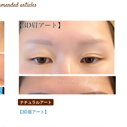
mended articles
ナチュラルアート
【3D眉アート】