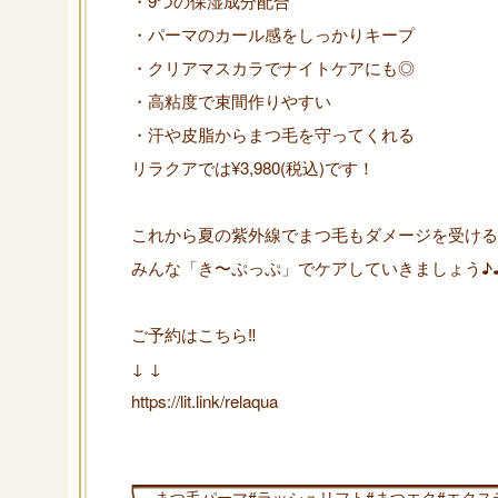
・9つの保湿成分配合
・パーマのカール感をしっかりキープ
・クリアマスカラでナイトケアにも◎
・高粘度で束間作りやすい
・汗や皮脂からまつ毛を守ってくれる
リラクアでは¥3,980(税込)です！
これから夏の紫外線でまつ毛もダメージを受ける
みんな「き〜ぷっぷ」でケアしていきましょう♪
ご予約はこちら‼︎
↓ ↓
https://lit.link/relaqua
まつ毛パーマ#ラッシュリフト#まつエク#エクス