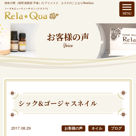
神奈川県（座間 相模原 平塚）の アイメイク、エステのことならRelaQua
お客様の声
Voice
シック&ゴージャスネイル
2017.08.29
お客様の声
ネイル
ブログ