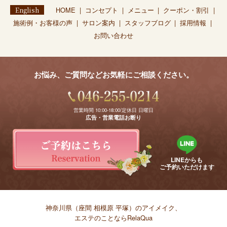
English
HOME
コンセプト
メニュー
クーポン・割引
施術例・お客様の声
サロン案内
スタッフブログ
採用情報
お問い合わせ
お悩み、ご質問などお気軽にご相談ください。
営業時間 10:00-18:00/定休日 日曜日
広告・営業電話お断り
LINEからも
ご予約いただけます
神奈川県（座間 相模原 平塚）のアイメイク、
エステのことならRelaQua