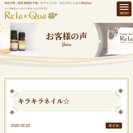
神奈川県（座間 相模原 平塚）の アイメイク、エステのことならRelaQua
お客様の声
Voice
キラキラネイル☆
2020.02.22
ネイル