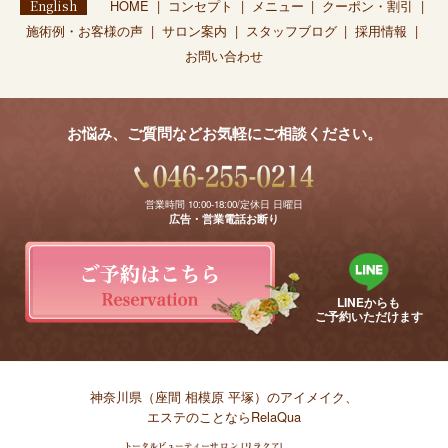
English
HOME
コンセプト
メニュー
クーポン・割引
施術例・お客様の声
サロン案内
スタッフブログ
採用情報
お問い合わせ
お悩み、ご質問などお気軽にご相談ください。
営業時間 10:00-18:00/定休日 日曜日
広告・営業電話お断り
LINEからも
ご予約いただけます
神奈川県（座間 相模原 平塚）のアイメイク、
エステのことならRelaQua