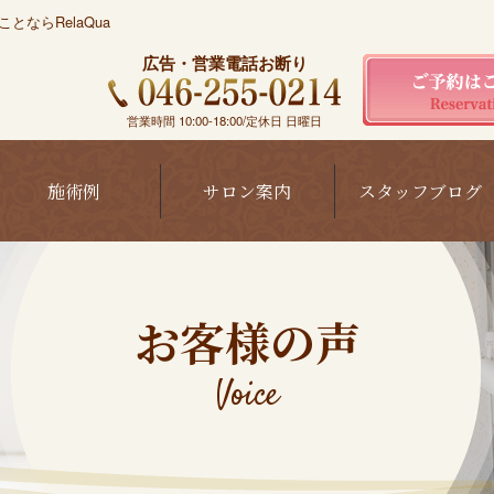
ならRelaQua
広告・営業電話お断り
営業時間 10:00-18:00/定休日 日曜日
施術例
サロン案内
スタッフブログ
お客様の声
Voice