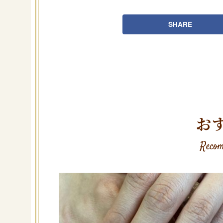
SHARE
お
Recom