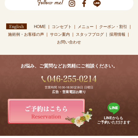
Follow me!
English
HOME
コンセプト
メニュー
クーポン・割引
施術例・お客様の声
サロン案内
スタッフブログ
採用情報
お問い合わせ
お悩み、ご質問などお気軽にご相談ください。
営業時間 10:00-18:00/定休日 日曜日
広告・営業電話お断り
LINEからも
ご予約いただけます