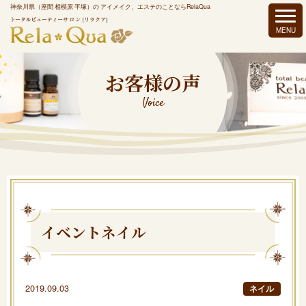
神奈川県（座間 相模原 平塚）の アイメイク、エステのことならRelaQua
お客様の声
Voice
イベントネイル
2019.09.03
ネイル