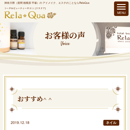
神奈川県（座間 相模原 平塚）の アイメイク、エステのことならRelaQua
お客様の声
Voice
おすすめ^ ^
2019.12.18
ネイル