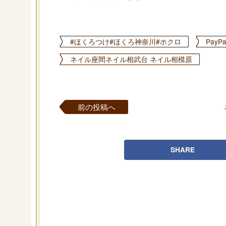
#ほくろつけ#ほくろ神奈川#ホクロ
Pay
ネイル座間ネイル相武台 ネイル相模原
前の投稿へ
SHARE