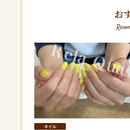
お
Recom
ネイル