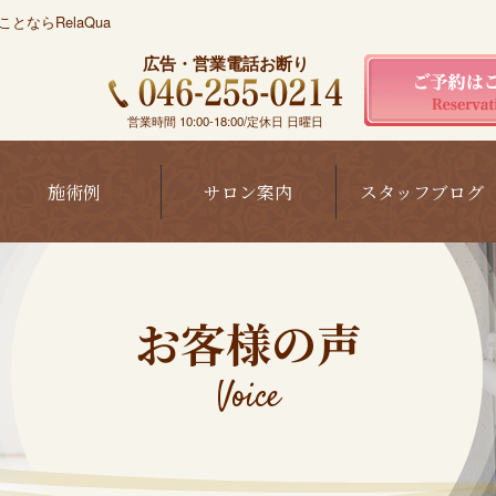
ならRelaQua
広告・営業電話お断り
営業時間 10:00-18:00/定休日 日曜日
施術例
サロン案内
スタッフブログ
お客様の声
Voice