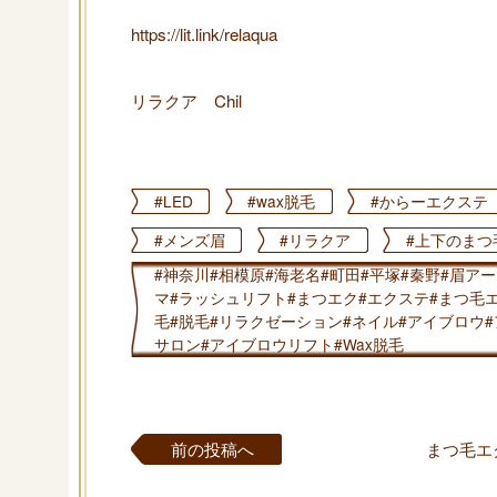
https://lit.link/relaqua
リラクア Chil
#LED
#wax脱毛
#からーエクステ
#メンズ眉
#リラクア
#上下のまつ
#神奈川#相模原#海老名#町田#平塚#秦野#眉ア
マ#ラッシュリフト#まつエク#エクステ#まつ毛
毛#脱毛#リラクゼーション#ネイル#アイブロウ
サロン#アイブロウリフト#Wax脱毛
前の投稿へ
まつ毛エ