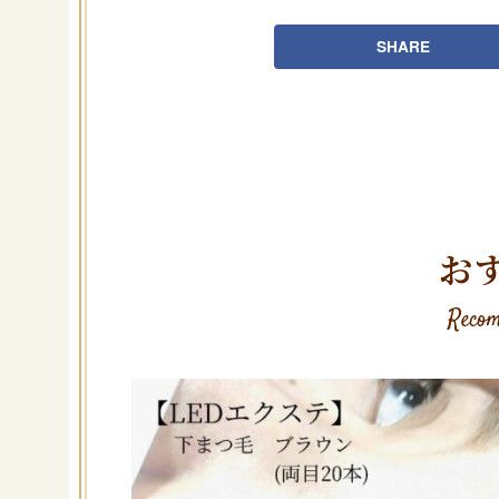
SHARE
お
Recom