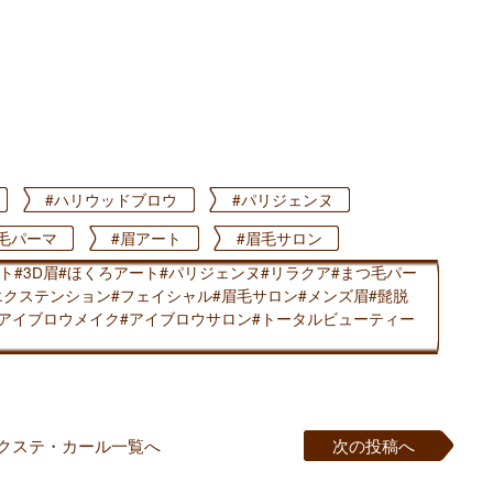
#ハリウッドブロウ
#パリジェンヌ
毛パーマ
#眉アート
#眉毛サロン
ート#3D眉#ほくろアート#パリジェンヌ#リラクア#まつ毛パー
エクステンション#フェイシャル#眉毛サロン#メンズ眉#髭脱
#アイブロウメイク#アイブロウサロン#トータルビューティー
クステ・カール一覧へ
次の投稿へ