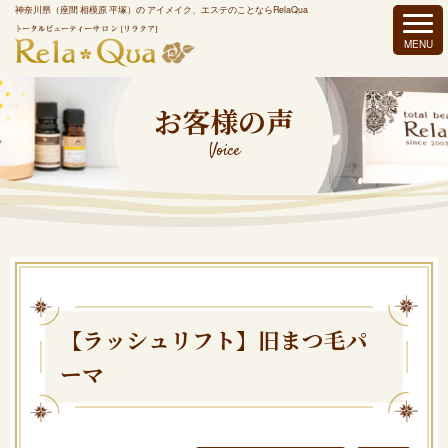
神奈川県（座間 相模原 平塚）の アイメイク、エステのことならRelaQua
お客様の声
Voice
【ラッシュリフト】旧まつ毛パ
ーマ