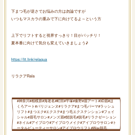
下まつ毛が逆さでお悩みの方は勿論ですが
いつもマスカラの重みで下に向けてるよ～という方
上下でリフトすると視界すっきり！目がパッチリ！
夏本番に向けて気分も変えていきましょう♪
https://lit.link/relaqua
リラクアRala
#神奈川#相模原#海老名#町田#平塚#秦野#眉アート#3D眉#ほ
くろアート#パリジェンヌ#リラクア#まつ毛パーマ#ラッシュ
リフト#まつエク#エクステ#まつ毛エクステンション#フェイ
シャル#眉毛サロン#メンズ眉#髭脱毛#脱毛#リラクゼーション
#ネイル#アイブロウ#アイブロウメイク#アイブロウサロン#ト
ータルビューティーサロン#アイブロウリフト#Wax脱毛