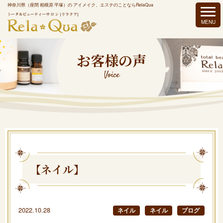
神奈川県（座間 相模原 平塚）の アイメイク、エステのことならRelaQua
お客様の声
Voice
【ネイル】
2022.10.28
ネイル
ネイル
ブログ