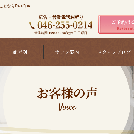
ならRelaQua
広告・営業電話お断り
営業時間 10:00-18:00/定休日 日曜日
施術例
サロン案内
スタッフブログ
お客様の声
Voice