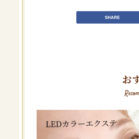
SHARE
お
Recom