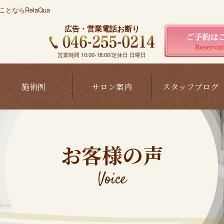
ならRelaQua
広告・営業電話お断り
営業時間 10:00-18:00/定休日 日曜日
施術例
サロン案内
スタッフブログ
お客様の声
Voice