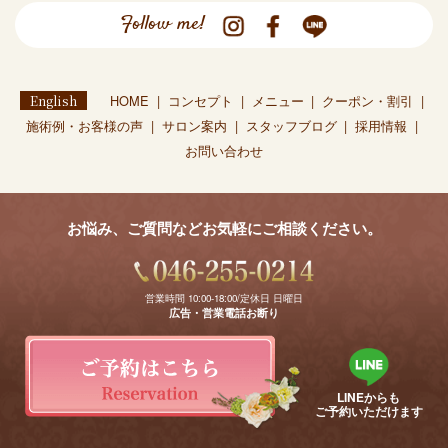
Follow me!
English
HOME
コンセプト
メニュー
クーポン・割引
施術例・お客様の声
サロン案内
スタッフブログ
採用情報
お問い合わせ
お悩み、ご質問などお気軽にご相談ください。
営業時間 10:00-18:00/定休日 日曜日
広告・営業電話お断り
LINEからも
ご予約いただけます