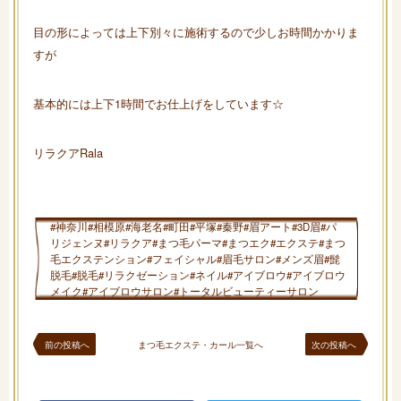
目の形によっては上下別々に施術するので少しお時間かかりま
すが
基本的には上下1時間でお仕上げをしています☆
リラクアRala
#神奈川#相模原#海老名#町田#平塚#秦野#眉アート#3D眉#パ
リジェンヌ#リラクア#まつ毛パーマ#まつエク#エクステ#まつ
毛エクステンション#フェイシャル#眉毛サロン#メンズ眉#髭
脱毛#脱毛#リラクゼーション#ネイル#アイブロウ#アイブロウ
メイク#アイブロウサロン#トータルビューティーサロン
前の投稿へ
まつ毛エクステ・カール一覧へ
次の投稿へ