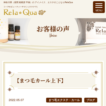
神奈川県（座間 相模原 平塚）の アイメイク、エステのことならRelaQua
お客様の声
Voice
【まつ毛カール上下】
2022.05.07
まつ毛エクステ・カール
ブログ